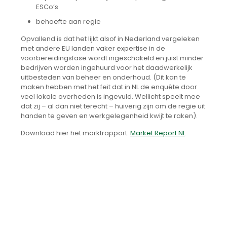
ESCo’s
behoefte aan regie
Opvallend is dat het lijkt alsof in Nederland vergeleken
met andere EU landen vaker expertise in de
voorbereidingsfase wordt ingeschakeld en juist minder
bedrijven worden ingehuurd voor het daadwerkelijk
uitbesteden van beheer en onderhoud. (Dit kan te
maken hebben met het feit dat in NL de enquête door
veel lokale overheden is ingevuld. Wellicht speelt mee
dat zij – al dan niet terecht – huiverig zijn om de regie uit
handen te geven en werkgelegenheid kwijt te raken).
Download hier het marktrapport:
Market Report NL