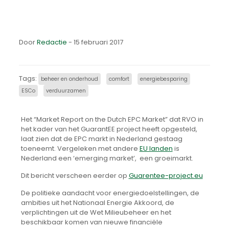
Door
Redactie
- 15 februari 2017
Tags:
beheer en onderhoud
comfort
energiebesparing
ESCo
verduurzamen
Het “Market Report on the Dutch EPC Market” dat RVO in
het kader van het GuarantEE project heeft opgesteld,
laat zien dat de EPC markt in Nederland gestaag
toeneemt. Vergeleken met andere
EU landen
is
Nederland een ‘emerging market’, een groeimarkt.
Dit bericht verscheen eerder op
Guarentee-project.eu
De politieke aandacht voor energiedoelstellingen, de
ambities uit het Nationaal Energie Akkoord, de
verplichtingen uit de Wet Milieubeheer en het
beschikbaar komen van nieuwe financiële