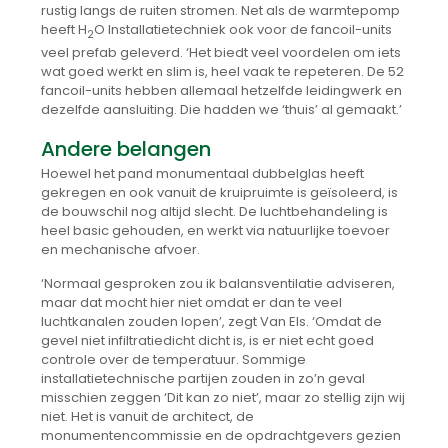
rustig langs de ruiten stromen. Net als de warmtepomp
heeft H
O Installatietechniek ook voor de fancoil-units
2
veel prefab geleverd. ‘Het biedt veel voordelen om iets
wat goed werkt en slim is, heel vaak te repeteren. De 52
fancoil-units hebben allemaal hetzelfde leidingwerk en
dezelfde aansluiting. Die hadden we ‘thuis’ al gemaakt.’
Andere belangen
Hoewel het pand monumentaal dubbelglas heeft
gekregen en ook vanuit de kruipruimte is geïsoleerd, is
de bouwschil nog altijd slecht. De luchtbehandeling is
heel basic gehouden, en werkt via natuurlijke toevoer
en mechanische afvoer.
‘Normaal gesproken zou ik balansventilatie adviseren,
maar dat mocht hier niet omdat er dan te veel
luchtkanalen zouden lopen’, zegt Van Els. ‘Omdat de
gevel niet infiltratiedicht dicht is, is er niet echt goed
controle over de temperatuur. Sommige
installatietechnische partijen zouden in zo’n geval
misschien zeggen ‘Dit kan zo niet’, maar zo stellig zijn wij
niet. Het is vanuit de architect, de
monumentencommissie en de opdrachtgevers gezien