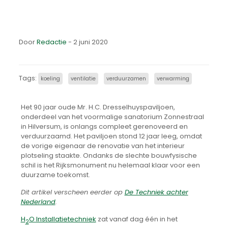
Door
Redactie
- 2 juni 2020
Tags:
koeling
ventilatie
verduurzamen
verwarming
Het 90 jaar oude Mr. H.C. Dresselhuyspaviljoen,
onderdeel van het voormalige sanatorium Zonnestraal
in Hilversum, is onlangs compleet gerenoveerd en
verduurzaamd. Het paviljoen stond 12 jaar leeg, omdat
de vorige eigenaar de renovatie van het interieur
plotseling staakte. Ondanks de slechte bouwfysische
schil is het Rijksmonument nu helemaal klaar voor een
duurzame toekomst.
Dit artikel verscheen eerder op
De Techniek achter
Nederland
.
H
O Installatietechniek
zat vanaf dag één in het
2