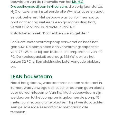
bouwteam van de renovatie van het
Mr. H.C.
Dresselhuyspaviljoen in Hilversum
, die vorig jaar startte.
H
O ontwierp en installeerde alle W-installaties en gaat
2
ze ook beheren. ‘Het gebouw was van binnen nog zo
onaf dat het nog niet eens een gasaansluiting had’,
vertelt Guido van Els, directeur van H
O
2
Installatietechniek. ‘Dat hebben we zo gelaten.’
Een lucht-waterwarmtepomp verwarmt en koelt het
gebouw. De pomp heeft een verwarmingscapaciteit
van 177 kW, zelfs bij een buitenluchttemperatuur van -10
°C. De koelcapaciteit bedraagt 331 kW, ook als het
buiten 32 °C is. Een elektrische ketel vangt de pieklast
op.
LEAN bouwteam
Naast het gebouw, waar kantoren en een restaurant in
komen, was vanwege esthetische redenen geen plaats
voor de warmtepomp. Van Els: ‘Met het bouwteam zijn
we daarom tot het compromis gekomen de pomp 15
meter van het pand af te plaatsen. Hij zit verstopt achter
een geïsoleerde zeecontainer met daarin alle
techniek.’