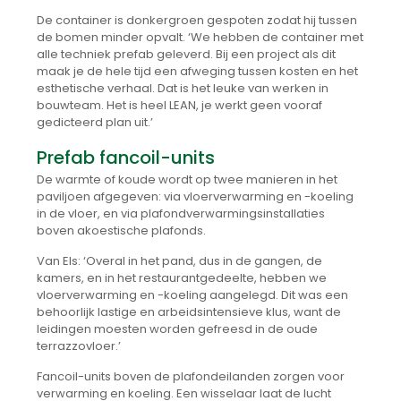
De container is donkergroen gespoten zodat hij tussen
de bomen minder opvalt. ‘We hebben de container met
alle techniek prefab geleverd. Bij een project als dit
maak je de hele tijd een afweging tussen kosten en het
esthetische verhaal. Dat is het leuke van werken in
bouwteam. Het is heel LEAN, je werkt geen vooraf
gedicteerd plan uit.’
Prefab fancoil-units
De warmte of koude wordt op twee manieren in het
paviljoen afgegeven: via vloerverwarming en -koeling
in de vloer, en via plafondverwarmingsinstallaties
boven akoestische plafonds.
Van Els: ‘Overal in het pand, dus in de gangen, de
kamers, en in het restaurantgedeelte, hebben we
vloerverwarming en -koeling aangelegd. Dit was een
behoorlijk lastige en arbeidsintensieve klus, want de
leidingen moesten worden gefreesd in de oude
terrazzovloer.’
Fancoil-units boven de plafondeilanden zorgen voor
verwarming en koeling. Een wisselaar laat de lucht