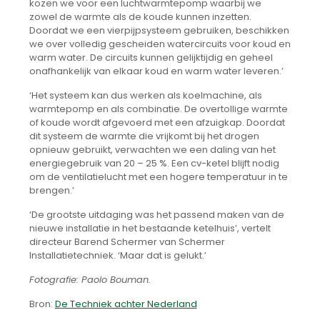
kozen we voor een luchtwarmtepomp waarbij we
zowel de warmte als de koude kunnen inzetten.
Doordat we een vierpijpsysteem gebruiken, beschikken
we over volledig gescheiden watercircuits voor koud en
warm water. De circuits kunnen gelijktijdig en geheel
onafhankelijk van elkaar koud en warm water leveren.’
‘Het systeem kan dus werken als koelmachine, als
warmtepomp en als combinatie. De overtollige warmte
of koude wordt afgevoerd met een afzuigkap. Doordat
dit systeem de warmte die vrijkomt bij het drogen
opnieuw gebruikt, verwachten we een daling van het
energiegebruik van 20 – 25 %. Een cv-ketel blijft nodig
om de ventilatielucht met een hogere temperatuur in te
brengen.’
‘De grootste uitdaging was het passend maken van de
nieuwe installatie in het bestaande ketelhuis’, vertelt
directeur Barend Schermer van Schermer
Installatietechniek. ‘Maar dat is gelukt.’
Fotografie: Paolo Bouman.
Bron:
De Techniek achter Nederland