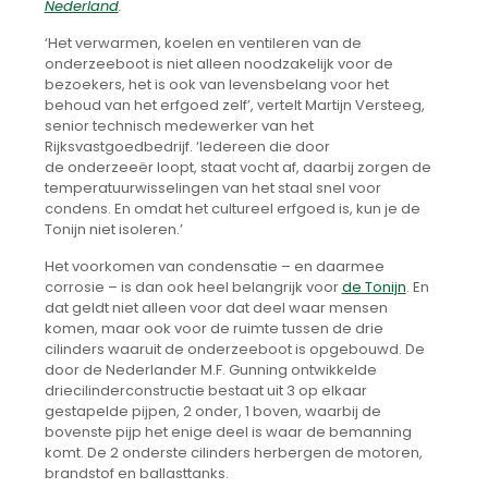
Nederland
.
‘Het verwarmen, koelen en ventileren van de
onderzeeboot is niet alleen noodzakelijk voor de
bezoekers, het is ook van levensbelang voor het
behoud van het erfgoed zelf’, vertelt Martijn Versteeg,
senior technisch medewerker van het
Rijksvastgoedbedrijf. ‘Iedereen die door
de onderzeeër loopt, staat vocht af, daarbij zorgen de
temperatuurwisselingen van het staal snel voor
condens. En omdat het cultureel erfgoed is, kun je de
Tonijn niet isoleren.’
Het voorkomen van condensatie – en daarmee
corrosie – is dan ook heel belangrijk voor
de Tonijn
. En
dat geldt niet alleen voor dat deel waar mensen
komen, maar ook voor de ruimte tussen de drie
cilinders waaruit de onderzeeboot is opgebouwd. De
door de Nederlander M.F. Gunning ontwikkelde
driecilinderconstructie bestaat uit 3 op elkaar
gestapelde pijpen, 2 onder, 1 boven, waarbij de
bovenste pijp het enige deel is waar de bemanning
komt. De 2 onderste cilinders herbergen de motoren,
brandstof en ballasttanks.