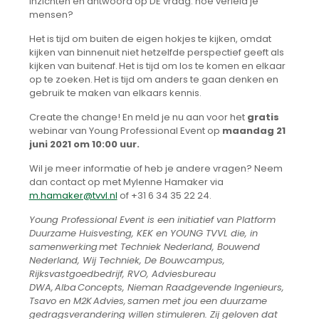
inzichten en antwoord op DE vraag: hoe verleid je
mensen?
Het is tijd om buiten de eigen hokjes te kijken, omdat
kijken van binnenuit niet hetzelfde perspectief geeft als
kijken van buitenaf. Het is tijd om los te komen en elkaar
op te zoeken. Het is tijd om anders te gaan denken en
gebruik te maken van elkaars kennis.
Create the change! En meld je nu aan voor het
gratis
webinar van Young Professional Event op
maandag 21
juni 2021 om 10:00 uur.
Wil je meer informatie of heb je andere vragen? Neem
dan contact op met Mylenne Hamaker via
m.hamaker@tvvl.nl
of +31 6 34 35 22 24.
Young Professional Event is een initiatief van Platform
Duurzame Huisvesting, KEK en YOUNG TVVL die, in
samenwerking
met Techniek Nederland, Bouwend
Nederland, Wij Techniek, De Bouwcampus,
Rijksvastgoedbedrijf, RVO, Adviesbureau
DWA,
Alba
Concepts, Nieman Raadgevende Ingenieurs,
Tsavo en M2K
Advies,
samen met jou een duurzame
gedragsverandering willen stimuleren. Zij geloven dat