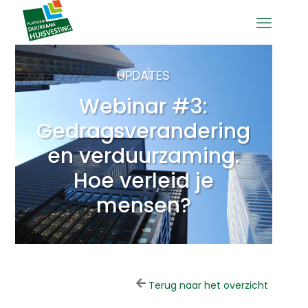
UPDATES
Webinar #3:
Gedragsverandering
en verduurzaming.
Hoe verleid je
mensen?
Terug naar het overzicht