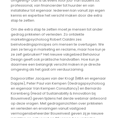
omgeving? Dan is dit event voor jou! Van student tot
professional, van financierder tot huurder en van
installateur tot eigenaar. Iedereen kan vanuit zijn eigen
kennis en expertise het verschil maken door die extra
stap te zetten.
Om die extra stap te zetten moet je mensen tot ander
gedrag prikkelen of verleiden. Zo ontdekte
marketingpsycholoog Robert Cialdini zes
beïnvloedingsprincipes om mensen te overtuigen. We
zien ze terug in marketing en reclame, maar hoe kun je
ze zelf gebruiken? Het nieuwe vakgebied Behaviour
Design geeft ook praktische handvatten. Hoe kun je
daarmee een belangrijk verschil maken in je directe
omgeving als het gaat om verduurzaming.
Dagvoorzitter Jacques van der Krogt (MBA en eigenaar
Dapple), Peter Paul van Kempen (Gedragspsycholoog
en eigenaar Van Kempen Consultancy) en Bernardo
Korenberg (Head of Sustainability & Innovation bij
Bouwinvest) geven tijdens het derde webinar antwoord
op deze vragen. Met gedragsinzichten over prikkelen
en verleiden en ervaringen vanuit vastgoed
vermogensbeheerder Bouwinvest geven zij je nieuwe