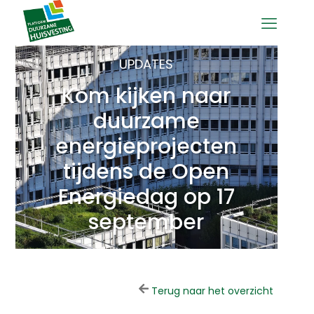
UPDATES
Kom kijken naar
duurzame
energieprojecten
tijdens de Open
Energiedag op 17
september
Terug naar het overzicht